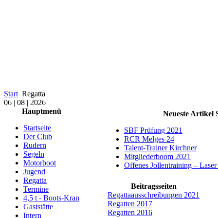
Start
Regatta
06 | 08 | 2026
Hauptmenü
Neueste Artikel 
Startseite
SBF Prüfung 2021
Der Club
RCR Melges 24
Rudern
Talent-Trainer Kirchner
Segeln
Mitgliederboom 2021
Motorboot
Offenes Jollentraining – Lase
Jugend
Regatta
Beitragsseiten
Termine
Regattaausschreibungen 2021
4,5 t - Boots-Kran
Regatten 2017
Gaststätte
Regatten 2016
Intern