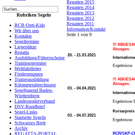
Regatten 2015
Regatten 2014
Regatten 2013
Rubriken Segeln
Regatten 2012
Regatten 2011
RCR-Opti-Kids
Information/Kontakt
Wir über uns
Seite 1 von 9
Kontakte
Segeltermine
!!! ABGESAG
Liegeplätze
Absagen.
Regatta
20. - 21.03.2021
Internatio
Ausbildung/Führerscheine
Trainingstermine
Ergebnisse
Wettfahrtleiter
Fördergruppen
Trainerausbildung
!!! ABGESAG
Absagen.
Kilometerabrechnung
03. - 04.04.2021
Segeljugend Baden-
Internation
Württemberg
Landesseglerverband
Ergebnisse
DSV-Rundbrief
Korsarpreis
Segel-Links
03. - 04.07.2021
Startseite Segeln
Ergebnisse
Schwarzes Brett
Archiv
REGATTA-PORTAL
RCR/SKP-Clu