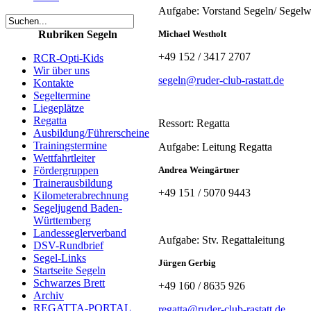
Aufgabe: Vorstand Segeln/ Segelw
Rubriken Segeln
Michael Westholt
+49 152 / 3417 2707
RCR-Opti-Kids
Wir über uns
segeln@ruder-club-rastatt.de
Kontakte
Segeltermine
Liegeplätze
Regatta
Ressort: Regatta
Ausbildung/Führerscheine
Trainingstermine
Aufgabe: Leitung Regatta
Wettfahrtleiter
Fördergruppen
Andrea Weingärtner
Trainerausbildung
+49 151 / 5070 9443
Kilometerabrechnung
Segeljugend Baden-
Württemberg
Landesseglerverband
Aufgabe: Stv. Regattaleitung
DSV-Rundbrief
Segel-Links
Jürgen Gerbig
Startseite Segeln
Schwarzes Brett
+49 160 / 8635 926
Archiv
REGATTA-PORTAL
regatta@ruder-club-rastatt.de