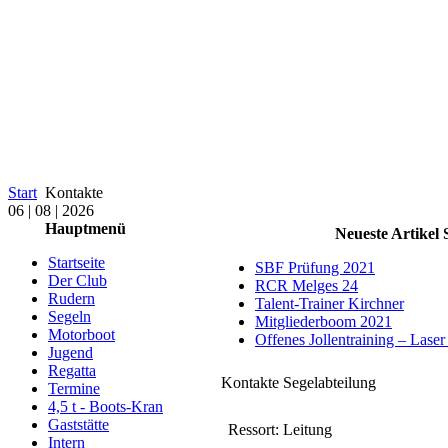
Start
Kontakte
06 | 08 | 2026
Hauptmenü
Neueste Artikel 
Startseite
SBF Prüfung 2021
Der Club
RCR Melges 24
Rudern
Talent-Trainer Kirchner
Segeln
Mitgliederboom 2021
Motorboot
Offenes Jollentraining – Lase
Jugend
Regatta
Kontakte Segelabteilung
Termine
4,5 t - Boots-Kran
Gaststätte
Ressort: Leitung
Intern