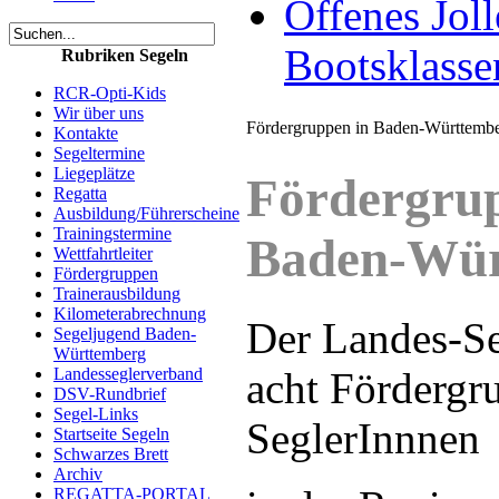
Offenes Joll
Bootsklasse
Rubriken Segeln
RCR-Opti-Kids
Wir über uns
Fördergruppen in Baden-Württemb
Kontakte
Segeltermine
Liegeplätze
Fördergrup
Regatta
Ausbildung/Führerscheine
Trainingstermine
Baden-Wür
Wettfahrtleiter
Fördergruppen
Trainerausbildung
Kilometerabrechnung
Der Landes-Se
Segeljugend Baden-
Württemberg
acht Fördergru
Landesseglerverband
DSV-Rundbrief
Segel-Links
SeglerInnnen
Startseite Segeln
Schwarzes Brett
Archiv
REGATTA-PORTAL