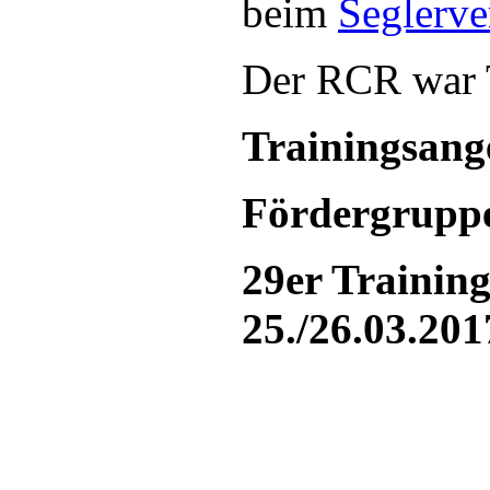
beim
Seglerv
Der RCR war T
Trainingsang
Fördergruppe
29er Trainin
25./26.03.201