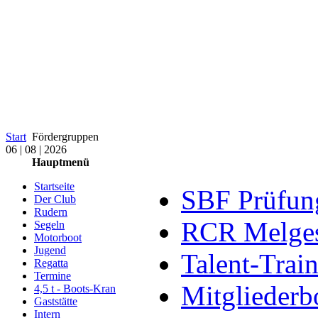
Start
Fördergruppen
06 | 08 | 2026
Hauptmenü
Startseite
SBF Prüfun
Der Club
Rudern
RCR Melge
Segeln
Motorboot
Jugend
Talent-Trai
Regatta
Termine
Mitglieder
4,5 t - Boots-Kran
Gaststätte
Intern