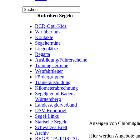
Rubriken Segeln
RCR-Opti-Kids
Wir über uns
Kontakte
Segeltermine
Liegeplätze
Regatta
Ausbildung/Führerscheine
Trainingstermine
Wettfahrtleiter
Fördergruppen
Trainerausbildung
Kilometerabrechnung
Segeljugend Baden-
Württemberg
Landesseglerverband
DSV-Rundbrief
Segel-Links
Startseite Segeln
Anzeigen von Clubmitgli
Schwarzes Brett
Archiv
Hier werden Angebote und
REGATTA-PORTAL